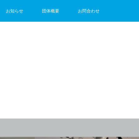
お知らせ
団体概要
お問合わせ