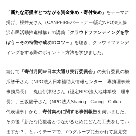
「新たな応援者とつながる資金集め・寄付集め」
をテーマに
掲げ、桜井光さん（CANPFIREパートナー/認定NPO法人藤
沢市民活動推進機構）の講義「
クラウドファンディングを学
ぼう～その特徴や成功のコツ～」
を聴き、クラウドファンデ
ィングをする際のポイント・方法を学びました。
続けて
「寄付月間＠日本大通り実行委員会」
の実行委員の橋
爪智子さん（NPO法人日本補助犬情報センター 専務理事兼
事務局長）、丸山伊津紀さん（認定NPO法人地球学校 理事
長）、三坂慶子さん（NPO法人Sharing Caring Culture
代表理事）から、
寄付集めに関する事例報告
を伺いました。
その後「新たな応援者とつながるためにどんな工夫をしてい
ますか？」というテーマで、7つグループに分かれて意見交